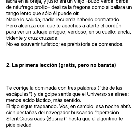
ladra en la oreja, y justo ahí un viejo –buzo verde, barba
de náufrago prolijo– desliza la fregona como si bailara un
tango lento que sólo él puede oír.
Nadie lo saluda; nadie recuerda haberlo contratado.
Pero alcanza con que te agaches a atarte el cordón
para ver un tatuaje antiguo, verdoso, en su cuello: ancla,
tridente y cruz cruzada.
No es souvenir turístico; es prehistoria de comandos.
2. La primera lección (gratis, pero no barata)
Te corrige la dominada con tres palabras (“tirá de las
escápulas”) y de golpe sentís que el Universo se alinea:
menos ácido láctico, más sentido.
El tipo sigue trapeando. Vos, en cambio, esa noche abrís
cien pestañas del navegador buscando “operación
Silent Crossroads (Bosnia)” hasta que el algoritmo te
pide piedad.