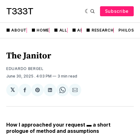
T333T
Subscribe
⬛️ ABOUT
⬛️ HOME
⬛️ ALL
⬛️ AI
⬛️ RESEARCH
PHILOSO
The Janitor
EDUARDO BERGEL
June 30, 2025
. 4:03 PM
3 min read
𝕏
Share
Share
Share
Share
Share
on
on
on
on
via
Facebook
Pinterest
LinkedIn
WhatsApp
Email
How I approached your request ▬ a short
prologue of method and assumptions