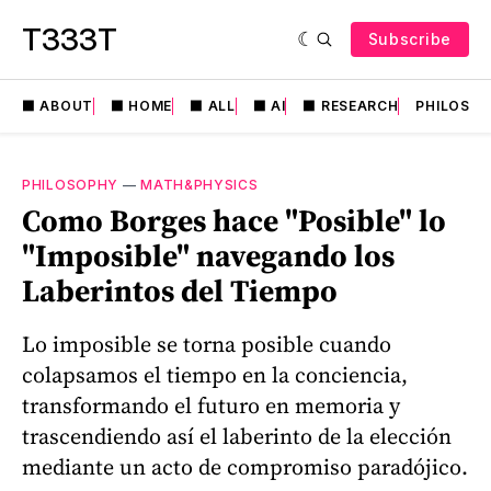
T333T
Subscribe
⬛️ ABOUT
⬛️ HOME
⬛️ ALL
⬛️ AI
⬛️ RESEARCH
PHILOSO
PHILOSOPHY
—
MATH&PHYSICS
Como Borges hace "Posible" lo
"Imposible" navegando los
Laberintos del Tiempo
Lo imposible se torna posible cuando
colapsamos el tiempo en la conciencia,
transformando el futuro en memoria y
trascendiendo así el laberinto de la elección
mediante un acto de compromiso paradójico.