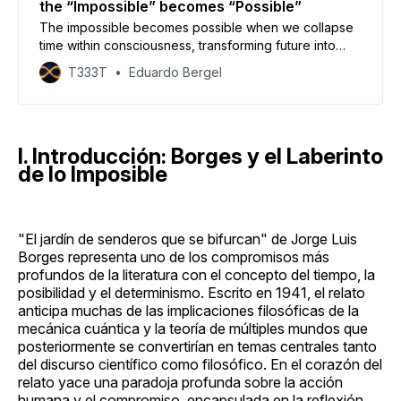
the “Impossible” becomes “Possible”
The impossible becomes possible when we collapse
time within consciousness, transforming future into
memory and thereby transcending the labyrinth of
T333T
Eduardo Bergel
choice through an act of paradoxical commitment.
I. Introducción: Borges y el Laberinto
de lo Imposible
"El jardín de senderos que se bifurcan" de Jorge Luis
Borges representa uno de los compromisos más
profundos de la literatura con el concepto del tiempo, la
posibilidad y el determinismo. Escrito en 1941, el relato
anticipa muchas de las implicaciones filosóficas de la
mecánica cuántica y la teoría de múltiples mundos que
posteriormente se convertirían en temas centrales tanto
del discurso científico como filosófico. En el corazón del
relato yace una paradoja profunda sobre la acción
humana y el compromiso, encapsulada en la reflexión