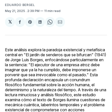
EDUARDO BERGEL
May 21, 2025
. 2:39 PM
11 min read
𝕏
Share
Share
Share
Share
Share
on
on
on
on
via
Facebook
Pinterest
LinkedIn
WhatsApp
Email
Este análisis explora la paradoja existencial y metafísica
central en "El jardín de senderos que se bifurcan" (1941)
de Jorge Luis Borges, enfocándose particularmente en
la sentencia: "El ejecutor de una empresa atroz debe
imaginar que ya la ha cumplido, debe imponerse un
porvenir que sea irrevocable como el pasado." Esta
profunda declaración encapsula un conundrum
filosófico fundamental sobre la acción humana, el
determinismo y la naturaleza del tiempo. A través de una
lectura minuciosa y análisis filosófico, este estudio
examina cómo el texto de Borges ilumina cuestiones de
mecánica cuántica, laberintos temporales y el problema
existencial de comprometerse con acciones